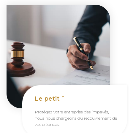
+
Le petit
Protégez votre entreprise des impayés,
nous nous chargeons du recouvrement de
vos créances.